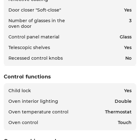
Authorization
Door closer "Soft-close"
Yes
To take advantage of the benefits of a dealer
Forgot your password?
Number of glasses in the
3
or partner, you must log in with a username
oven door
and password
We will send a link to your email to reset your
Control panel material
Glass
password.
Telescopic shelves
Yes
Login
Recessed control knobs
No
Email
Control functions
Password
Authorization
Child lock
Yes
Oven interior lighting
Double
Forgot your password?
Oven temperature control
Thermostat
Oven control
Touch
REQUEST