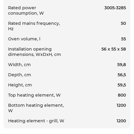
Rated power
3005-3285
consumption, W
Rated mains frequency,
50
Hz
Oven volume, l
55
Installation opening
56 x 55 x 58
dimensions, WxDxH, cm
Width, cm
59,8
Depth, cm
56,5
Height, cm
59,5
Top heating element, W
800
Bottom heating element,
1200
W
Heating element - grill, W
1200