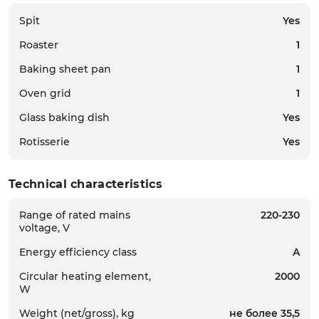
Spit
Yes
Roaster
1
Baking sheet pan
1
Oven grid
1
Glass baking dish
Yes
Rotisserie
Yes
Technical characteristics
Range of rated mains
220-230
voltage, V
Energy efficiency class
A
Circular heating element,
2000
W
Weight (net/gross), kg
не более 35,5